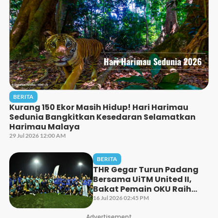
BERITA
Kurang 150 Ekor Masih Hidup! Hari Harimau
Sedunia Bangkitkan Kesedaran Selamatkan
Harimau Malaya
29 Jul 2026 12:00 AM
BERITA
THR Gegar Turun Padang
Bersama UiTM United II,
Bakat Pemain OKU Raih
Perhatian
16 Jul 2026 02:45 PM
Advertisement