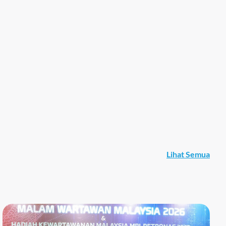
GEG
Ceriak
EWAN 
Klik
Lihat Semua