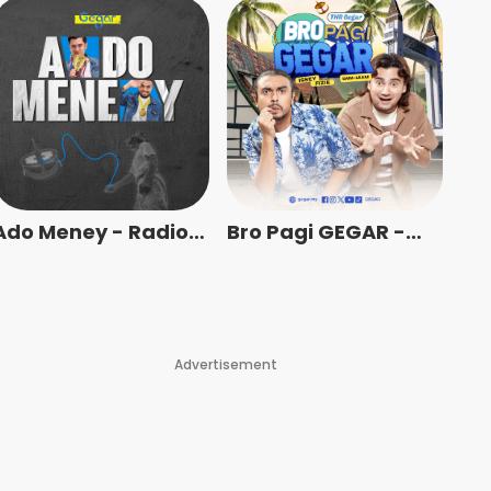
Ado Meney - Radio
Bro Pagi GEGAR -
Station [BM]
Radio Station [BM]
Advertisement