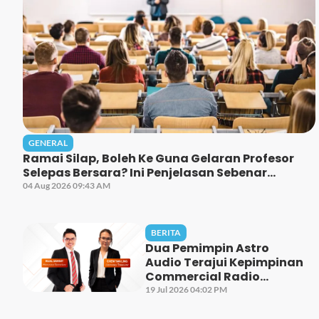
GENERAL
Ramai Silap, Boleh Ke Guna Gelaran Profesor
Selepas Bersara? Ini Penjelasan Sebenar...
04 Aug 2026 09:43 AM
BERITA
Dua Pemimpin Astro
Audio Terajui Kepimpinan
Commercial Radio
Malaysia Bagi Penggal
19 Jul 2026 04:02 PM
2026-2028