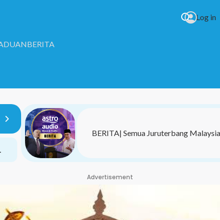
Log in
RADUAN
BERITA
BERITA| Semua Juruterbang Malaysia A
BERITA| Siasatan Dalaman Dijalankan Bagi Kes
Gangguan Seksual Di Pulau Pinang
Advertisement