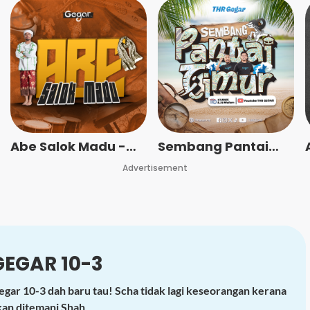
Abe Salok Madu -
Sembang Pantai
Radio Station [BM]
Timur - Radio
Advertisement
Station [BM]
GEGAR 10-3
egar 10-3 dah baru tau! Scha tidak lagi keseorangan kerana
kan ditemani Shah​