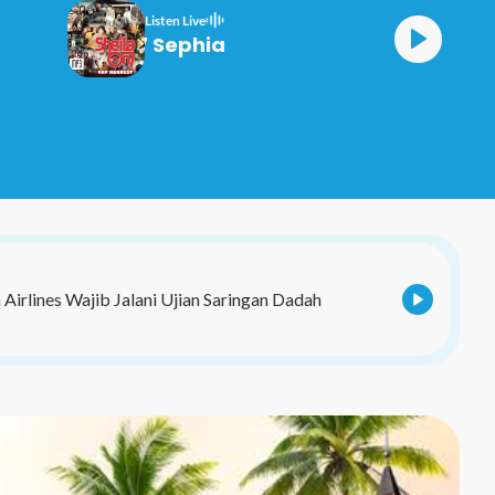
Listen Live
Sheila On 7 Sephia
irlines Wajib Jalani Ujian Saringan Dadah
BERITA| ASTRO Lokasi Pertama Program Singgah
Media Merdeka JAPEN