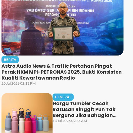
BERITA
Astro Audio News & Traffic Pertahan Pingat
Perak HKM MPI-PETRONAS 2025, Bukti Konsisten
Kualiti Kewartawanan Radio
20 Jul 2026 02:13 PM
GENERAL
Harga Tumbler Cecah
Ratusan Ringgit Pun Tak
Berguna Jika Bahagian
Ini Tak Dicuci Dengan
13 Jul 2026 09:26 AM
Betul!