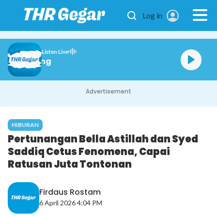
Skip to main content
Log in
Listen Live
Gegar Petang
Advertisement
HIBURAN
Pertunangan Bella Astillah dan Syed
Saddiq Cetus Fenomena, Capai
Ratusan Juta Tontonan
Firdaus Rostam
6 April 2026 4:04 PM