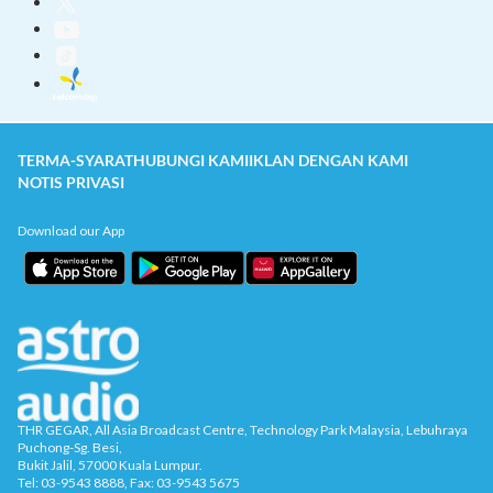
TERMA-SYARAT
HUBUNGI KAMI
IKLAN DENGAN KAMI
NOTIS PRIVASI
Download our App
THR GEGAR, All Asia Broadcast Centre, Technology Park Malaysia, Lebuhraya
Puchong-Sg. Besi,
Bukit Jalil, 57000 Kuala Lumpur.
Tel: 03-9543 8888, Fax: 03-9543 5675