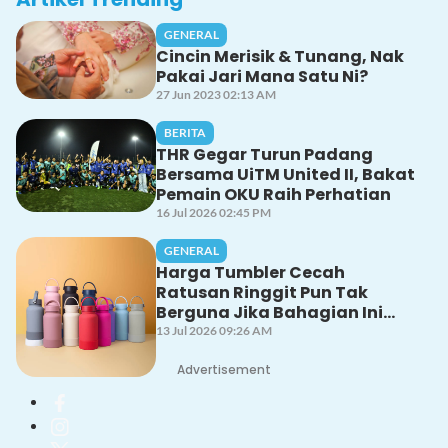
GENERAL
Cincin Merisik & Tunang, Nak
Pakai Jari Mana Satu Ni?
27 Jun 2023 02:13 AM
BERITA
THR Gegar Turun Padang
Bersama UiTM United II, Bakat
Pemain OKU Raih Perhatian
16 Jul 2026 02:45 PM
GENERAL
Harga Tumbler Cecah
Ratusan Ringgit Pun Tak
Berguna Jika Bahagian Ini
Tak Dicuci Dengan Betul!
13 Jul 2026 09:26 AM
Advertisement