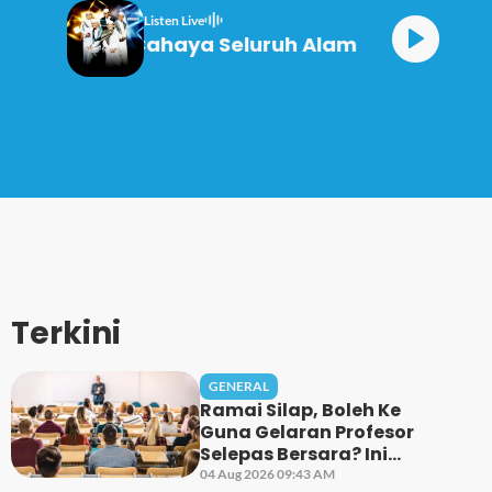
Listen Live
AlMawlid Cahaya Seluruh Alam
Terkini
GENERAL
Ramai Silap, Boleh Ke
Guna Gelaran Profesor
Selepas Bersara? Ini
Penjelasan Sebenar...
04 Aug 2026 09:43 AM