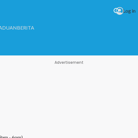
Log in
RADUAN
BERITA
Advertisement
 9am - 6pm)