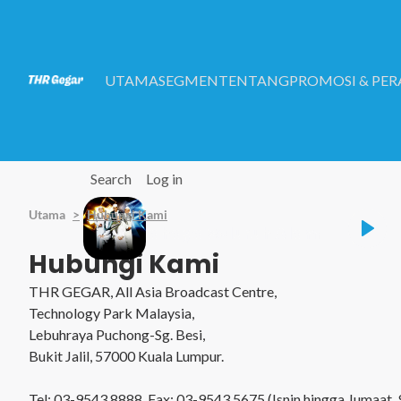
Skip to main content
UTAMA
SEGMEN
TENTANG
PROMOSI & PE
Search
Log in
Utama
Hubungi Kami
Listen Live
AlMawlid Cahaya Seluruh Alam
Hubungi Kami
THR GEGAR, All Asia Broadcast Centre,
Technology Park Malaysia,
Lebuhraya Puchong-Sg. Besi,
Bukit Jalil, 57000 Kuala Lumpur.
Tel: 03-9543 8888, Fax: 03-9543 5675 (Isnin hingga Jumaat,