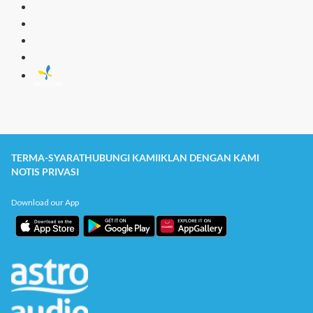
[BM]
TERMA-SYARAT
HUBUNGI KAMI
IKLAN DENGAN KAMI
NOTIS PRIVASI
Download our App