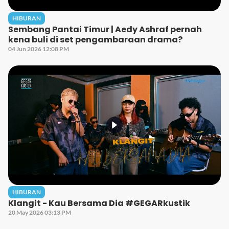
HIBURAN
Sembang Pantai Timur | Aedy Ashraf pernah
kena buli di set pengambaraan drama?
04 Jun 2026 12:08 PM
HIBURAN
Klangit - Kau Bersama Dia #GEGARkustik
20 May 2026 03:13 PM