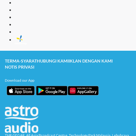
TERMA-SYARAT
HUBUNGI KAMI
IKLAN DENGAN KAMI
NOTIS PRIVASI
Download our App
THR GEGAR, All Asia Broadcast Centre, Technology Park Malaysia, Lebuhraya