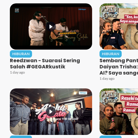
HIBURAN
HIBURAN
Reedzwan - Suarasi Sering
Sembang Panta
Salah #GEGARkustik
Daiyan Trisha:
AI? Saya sanga
1 day ago
1 day ago