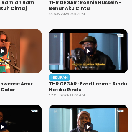
- Ramlah Ram
THR GEGAR : Ronnie Hussein -
tuh Cinta)
Benar Aku Cinta
11 Nov 2024 04:12 PM
HIBURAN
howcase Amir
THR GEGAR : Ezad Lazim - Rindu
 Calar
Hatiku Rindu
17 Oct 2024 11:30 AM