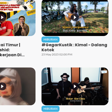
HIBURAN
i Timur |
#GegarKustik : Kimal - Dalang
shid:
Kotok
kerjaan Di
25 May 2025 02:00 PM
uk Kejar Cita
HIBURAN