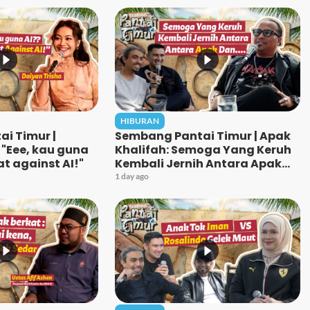
HIBURAN
i Timur |
Sembang Pantai Timur | Apak
 "Eee, kau guna
Khalifah: Semoga Yang Keruh
t against AI!"
Kembali Jernih Antara Apak
Dan…..
1 day ago