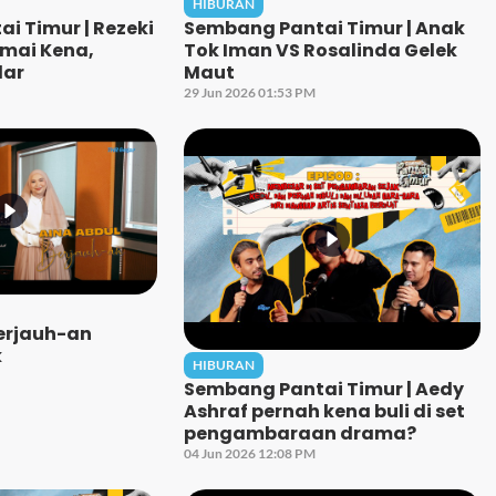
HIBURAN
i Timur | Rezeki
Sembang Pantai Timur | Anak
amai Kena,
Tok Iman VS Rosalinda Gelek
dar
Maut
29 Jun 2026 01:53 PM
Berjauh-an
k
HIBURAN
Sembang Pantai Timur | Aedy
Ashraf pernah kena buli di set
pengambaraan drama?
04 Jun 2026 12:08 PM