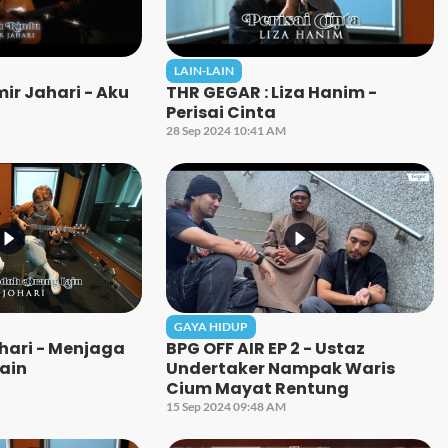
LAIN-LAIN
ir Jahari - Aku
THR GEGAR : Liza Hanim -
Perisai Cinta
28 Sep 2024 10:41 AM
GAYA HIDUP
ohari - Menjaga
BPG OFF AIR EP 2 - Ustaz
ain
Undertaker Nampak Waris
Cium Mayat Rentung
15 Sep 2024 09:48 AM