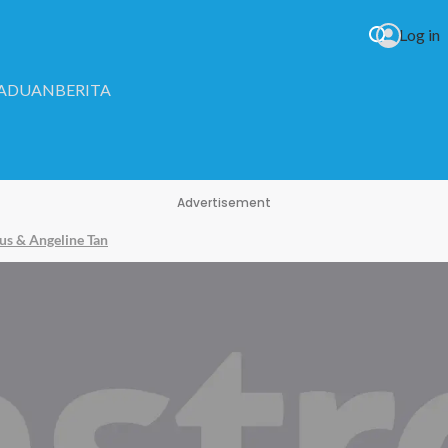
Log in
RADUAN
BERITA
Advertisement
us & Angeline Tan
m