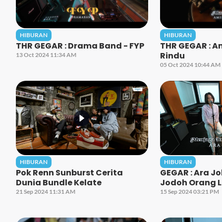
HIBURAN
HIBURAN
THR GEGAR : Drama Band - FYP
THR GEGAR : Am
Rindu
13 Oct 2024 11:34 AM
05 Oct 2024 10:44 AM
HIBURAN
HIBURAN
Pok Renn Sunburst Cerita
GEGAR : Ara J
Dunia Bundle Kelate
Jodoh Orang L
21 Sep 2024 11:31 AM
15 Sep 2024 03:21 PM