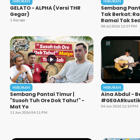
HIBURAN
HIBURAN
GELATO - ALPHA (Versi THR
Sembang Panta
Gegar)
Tak Berkat: R
Ramai Tak Se
1 day ago
08 Jul 2026 12:37 PM
HIBURAN
HIBURAN
Sembang Pantai Timur |
Aina Abdul - 
"Susoh Tuh Ore Dok Tahu!" -
#GEGARkusti
Mat Yo
04 Jun 2026 12:10 PM
11 Jun 2026 04:11 PM