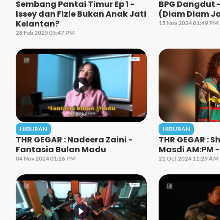
Sembang Pantai Timur Ep 1 -
BPG Dangdut 
Issey dan Fizie Bukan Anak Jati
(Diam Diam Ja
Kelantan?
15 Nov 2024 01:49 PM
28 Feb 2025 05:47 PM
HIBURAN
HIBURAN
THR GEGAR : Nadeera Zaini -
THR GEGAR : S
Fantasia Bulan Madu
Masdi AM:PM -
04 Nov 2024 01:26 PM
21 Oct 2024 11:29 AM