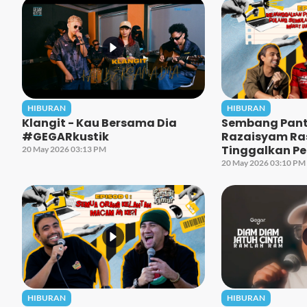
HIBURAN
HIBURAN
Klangit - Kau Bersama Dia
Sembang Panta
#GEGARkustik
Razaisyam Ra
Tinggalkan Pe
20 May 2026 03:13 PM
Singapura Unt
20 May 2026 03:10 PM
Cita!
HIBURAN
HIBURAN