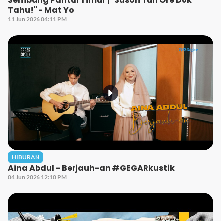
Sembang Pantai Timur | "Susoh Tuh Ore Dok
Tahu!" - Mat Yo
11 Jun 2026 04:11 PM
HIBURAN
Aina Abdul - Berjauh-an #GEGARkustik
04 Jun 2026 12:10 PM