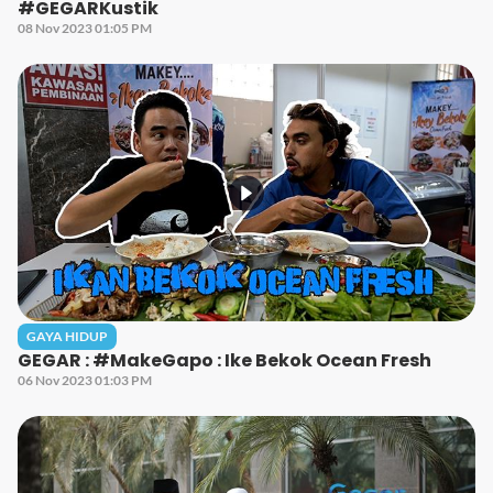
#GEGARKustik
08 Nov 2023 01:05 PM
GAYA HIDUP
GEGAR : #MakeGapo : Ike Bekok Ocean Fresh
06 Nov 2023 01:03 PM