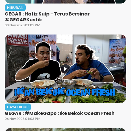
HIBURAN
GEGAR : Hafiz Suip - Terus Bersinar
#GEGARKustik
08 Nov 2023 01:05 PM
GAYA HIDUP
GEGAR : #MakeGapo : Ike Bekok Ocean Fresh
06 Nov 2023 01:03 PM