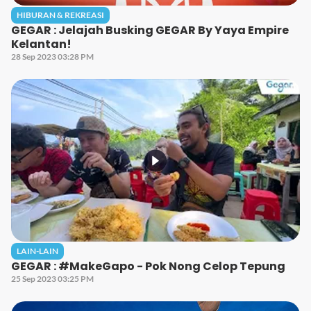
HIBURAN & REKREASI
GEGAR : Jelajah Busking GEGAR By Yaya Empire
Kelantan!
28 Sep 2023 03:28 PM
LAIN-LAIN
GEGAR : #MakeGapo - Pok Nong Celop Tepung
25 Sep 2023 03:25 PM