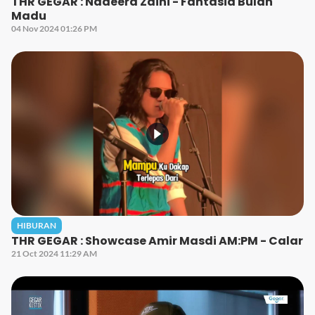
THR GEGAR : Nadeera Zaini - Fantasia Bulan
Madu
04 Nov 2024 01:26 PM
HIBURAN
THR GEGAR : Showcase Amir Masdi AM:PM - Calar
21 Oct 2024 11:29 AM