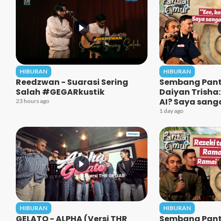
HIBURAN
HIBURAN
Reedzwan - Suarasi Sering
Sembang Panta
Salah #GEGARkustik
Daiyan Trisha:
AI? Saya sanga
23 hours ago
1 day ago
HIBURAN
HIBURAN
GELATO - ALPHA (Versi THR
Sembang Panta