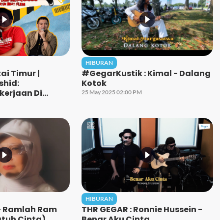
HIBURAN
i Timur |
#GegarKustik : Kimal - Dalang
shid:
Kotok
kerjaan Di
25 May 2025 02:00 PM
uk Kejar Cita
HIBURAN
- Ramlah Ram
THR GEGAR : Ronnie Hussein -
tuh Cinta)
Benar Aku Cinta