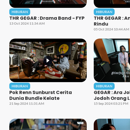
HIBURAN
HIBURAN
THR GEGAR : Drama Band - FYP
THR GEGAR : Am
Rindu
13 Oct 2024 11:34 AM
05 Oct 2024 10:44 AM
HIBURAN
HIBURAN
Pok Renn Sunburst Cerita
GEGAR : Ara J
Dunia Bundle Kelate
Jodoh Orang L
21 Sep 2024 11:31 AM
15 Sep 2024 03:21 PM