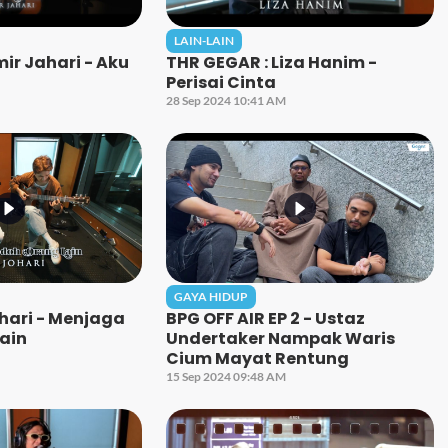
LAIN-LAIN
ir Jahari - Aku
THR GEGAR : Liza Hanim -
Perisai Cinta
28 Sep 2024 10:41 AM
GAYA HIDUP
ohari - Menjaga
BPG OFF AIR EP 2 - Ustaz
ain
Undertaker Nampak Waris
Cium Mayat Rentung
15 Sep 2024 09:48 AM