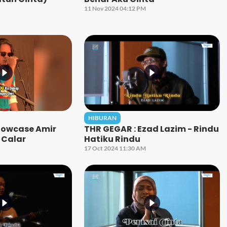
11 Nov 2024 04:12 PM
HIBURAN
howcase Amir
THR GEGAR : Ezad Lazim - Rindu
 Calar
Hatiku Rindu
17 Oct 2024 11:30 AM