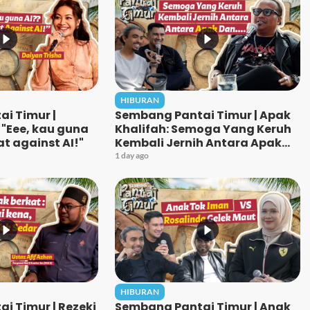
HIBURAN
i Timur |
Sembang Pantai Timur | Apak
 "Eee, kau guna
Khalifah: Semoga Yang Keruh
t against AI!"
Kembali Jernih Antara Apak
Dan…..
1 day ago
HIBURAN
i Timur | Rezeki
Sembang Pantai Timur | Anak