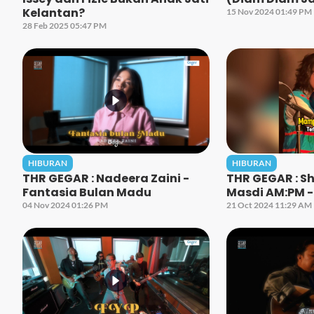
Kelantan?
15 Nov 2024 01:49 PM
28 Feb 2025 05:47 PM
HIBURAN
HIBURAN
THR GEGAR : Nadeera Zaini -
THR GEGAR : S
Fantasia Bulan Madu
Masdi AM:PM -
04 Nov 2024 01:26 PM
21 Oct 2024 11:29 AM