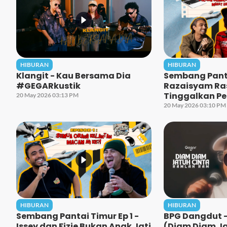
HIBURAN
HIBURAN
Klangit - Kau Bersama Dia
Sembang Panta
#GEGARkustik
Razaisyam Ra
Tinggalkan Pe
20 May 2026 03:13 PM
Singapura Unt
20 May 2026 03:10 PM
Cita!
HIBURAN
HIBURAN
Sembang Pantai Timur Ep 1 -
BPG Dangdut 
Issey dan Fizie Bukan Anak Jati
(Diam Diam Ja