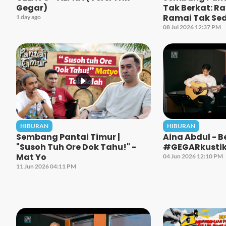
Gegar)
Tak Berkat: R
Ramai Tak Se
1 day ago
08 Jul 2026 12:37 PM
HIBURAN
HIBURAN
Sembang Pantai Timur |
Aina Abdul - 
"Susoh Tuh Ore Dok Tahu!" -
#GEGARkusti
Mat Yo
04 Jun 2026 12:10 PM
11 Jun 2026 04:11 PM