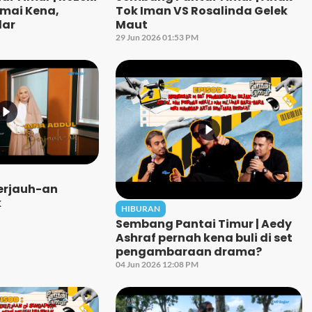
amai Kena,
Tok Iman VS Rosalinda Gelek
dar
Maut
29 Jun 2026 01:53 PM
Berjauh-an
k
HIBURAN
Sembang Pantai Timur | Aedy
Ashraf pernah kena buli di set
pengambaraan drama?
04 Jun 2026 12:08 PM