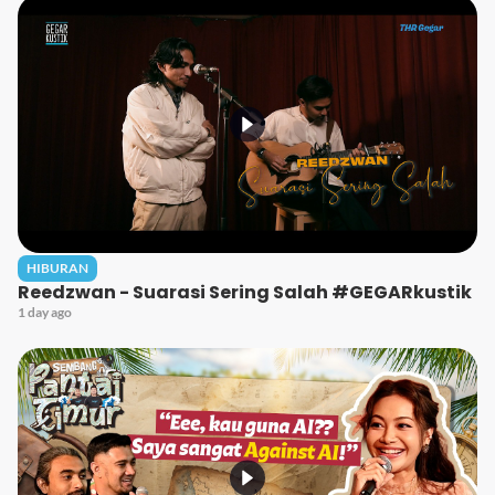
HIBURAN
Reedzwan - Suarasi Sering Salah #GEGARkustik
1 day ago