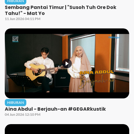
HIBURAN
Sembang Pantai Timur | "Susoh Tuh Ore Dok
Tahu!" - Mat Yo
11 Jun 2026 04:11 PM
HIBURAN
Aina Abdul - Berjauh-an #GEGARkustik
04 Jun 2026 12:10 PM