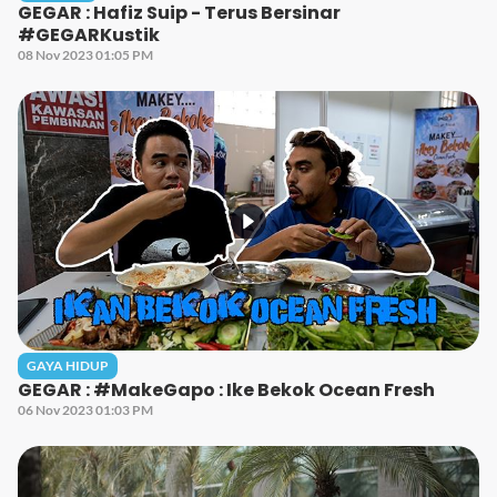
GEGAR : Hafiz Suip - Terus Bersinar
#GEGARKustik
08 Nov 2023 01:05 PM
GAYA HIDUP
GEGAR : #MakeGapo : Ike Bekok Ocean Fresh
06 Nov 2023 01:03 PM