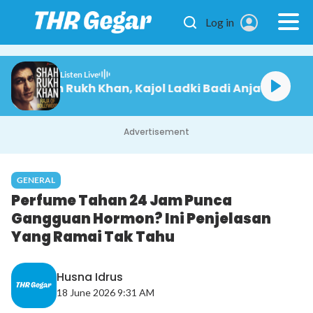
Skip to main content
Log in
Listen Live
r Sanu/Alka, Shah Rukh Khan, Kajol Ladki Badi Anjani
Advertisement
GENERAL
Perfume Tahan 24 Jam Punca
Gangguan Hormon? Ini Penjelasan
Yang Ramai Tak Tahu
Husna Idrus
18 June 2026 9:31 AM