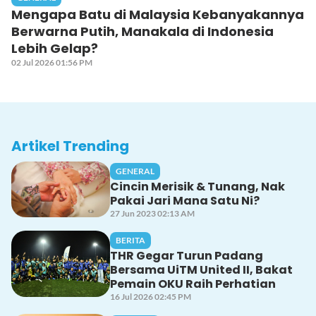
Mengapa Batu di Malaysia Kebanyakannya
Berwarna Putih, Manakala di Indonesia
Lebih Gelap?
02 Jul 2026 01:56 PM
Artikel Trending
GENERAL
Cincin Merisik & Tunang, Nak
Pakai Jari Mana Satu Ni?
27 Jun 2023 02:13 AM
BERITA
THR Gegar Turun Padang
Bersama UiTM United II, Bakat
Pemain OKU Raih Perhatian
16 Jul 2026 02:45 PM