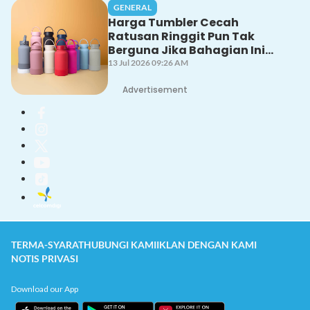
GENERAL
Harga Tumbler Cecah
Ratusan Ringgit Pun Tak
Berguna Jika Bahagian Ini
Tak Dicuci Dengan Betul!
13 Jul 2026 09:26 AM
Advertisement
TERMA-SYARAT
HUBUNGI KAMI
IKLAN DENGAN KAMI
NOTIS PRIVASI
Download our App