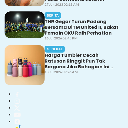
27 Jun 2023 02:13 AM
BERITA
THR Gegar Turun Padang
Bersama UiTM United II, Bakat
Pemain OKU Raih Perhatian
16 Jul 2026 02:45 PM
GENERAL
Harga Tumbler Cecah
Ratusan Ringgit Pun Tak
Berguna Jika Bahagian Ini
Tak Dicuci Dengan Betul!
13 Jul 2026 09:26 AM