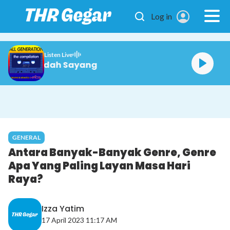
Skip to main content
Log in
Listen Live
 Seiring Kata Bermadah Sayang
GENERAL
Antara Banyak-Banyak Genre, Genre
Apa Yang Paling Layan Masa Hari
Raya?
Izza Yatim
17 April 2023 11:17 AM