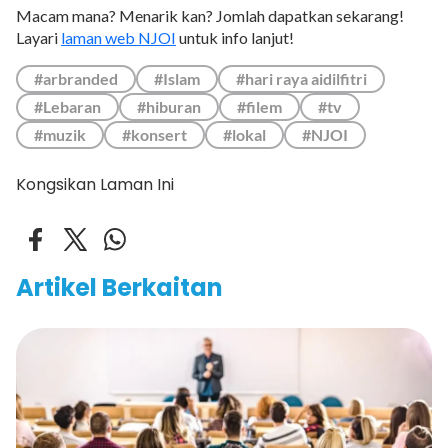
Macam mana? Menarik kan? Jomlah dapatkan sekarang!
Layari
laman web NJOI
untuk info lanjut!
#arbranded
#Islam
#hari raya aidilfitri
#Lebaran
#hiburan
#filem
#tv
#muzik
#konsert
#lokal
#NJOI
Kongsikan Laman Ini
Artikel Berkaitan