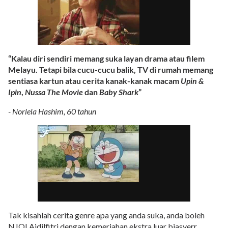
“Kalau diri sendiri memang suka layan drama atau filem
Melayu. Tetapi bila cucu-cucu balik, TV di rumah memang
sentiasa kartun atau cerita kanak-kanak macam
Upin &
Ipin
,
Nussa The Movie
dan
Baby Shark
”
- Norlela Hashim, 60 tahun
Tak kisahlah cerita genre apa yang anda suka, anda boleh
NJOI Aidilfitri dengan kemeriahan ekstra luar biasyerr