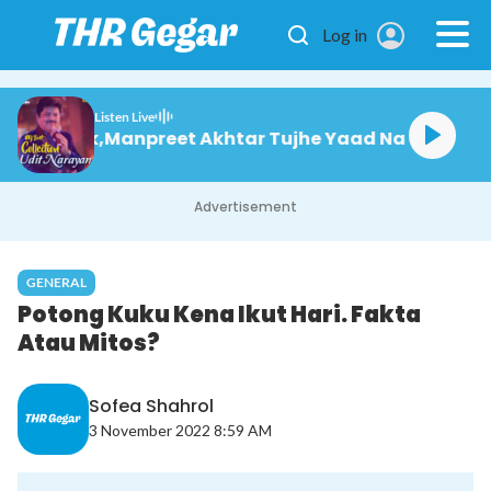
Skip to main content
Log in
Listen Live
ayan,Alka Yagnik,Manpreet Akhtar Tujhe Yaad Na Me
Advertisement
GENERAL
Potong Kuku Kena Ikut Hari. Fakta
Atau Mitos?
Sofea Shahrol
3 November 2022 8:59 AM