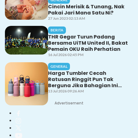
Cincin Merisik & Tunang, Nak
Pakai Jari Mana Satu Ni?
27 Jun 2023 02:13 AM
BERITA
THR Gegar Turun Padang
Bersama UiTM United II, Bakat
Pemain OKU Raih Perhatian
16 Jul 2026 02:45 PM
GENERAL
Harga Tumbler Cecah
Ratusan Ringgit Pun Tak
Berguna Jika Bahagian Ini
Tak Dicuci Dengan Betul!
13 Jul 2026 09:26 AM
Advertisement