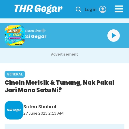
Skip to main content
Log in
Listen Live
Seleksi Gegar
Advertisement
GENERAL
Cincin Merisik & Tunang, Nak Pakai
Jari Mana Satu Ni?
Sofea Shahrol
27 June 2023 2:13 AM