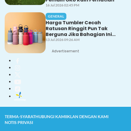
16 Jul 2026 02:45 PM
GENERAL
Harga Tumbler Cecah
Ratusan Ringgit Pun Tak
Berguna Jika Bahagian Ini
Tak Dicuci Dengan Betul!
13 Jul 2026 09:26 AM
Advertisement
TERMA-SYARAT
HUBUNGI KAMI
IKLAN DENGAN KAMI
NOTIS PRIVASI