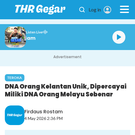
Skip to main content
Log in
Listen Live
Gegar Malam
Advertisement
TEROKA
DNA Orang Kelantan Unik, Dipercayai
Miliki DNA Orang Melayu Sebenar
Firdaus Rostam
4 May 2026 2:36 PM