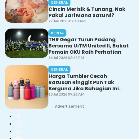
GENERAL
Cincin Merisik & Tunang, Nak
Pakai Jari Mana Satu Ni?
27 Jun 2023 02:13 AM
BERITA
THR Gegar Turun Padang
Bersama UiTM United II, Bakat
Pemain OKU Raih Perhatian
16 Jul 2026 02:45 PM
GENERAL
Harga Tumbler Cecah
Ratusan Ringgit Pun Tak
Berguna Jika Bahagian Ini
Tak Dicuci Dengan Betul!
13 Jul 2026 09:26 AM
Advertisement