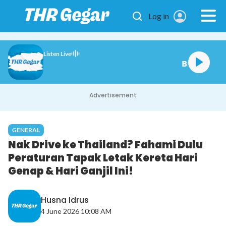
Skip to main content
Log in
Listen Live
Bro Pagi Gegar
Advertisement
GENERAL
Nak Drive ke Thailand? Fahami Dulu
Peraturan Tapak Letak Kereta Hari
Genap & Hari Ganjil Ini!
Husna Idrus
4 June 2026 10:08 AM