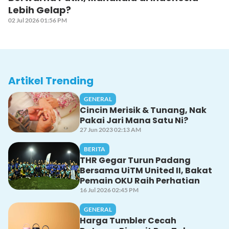
Lebih Gelap?
02 Jul 2026 01:56 PM
Artikel Trending
GENERAL
Cincin Merisik & Tunang, Nak
Pakai Jari Mana Satu Ni?
27 Jun 2023 02:13 AM
BERITA
THR Gegar Turun Padang
Bersama UiTM United II, Bakat
Pemain OKU Raih Perhatian
16 Jul 2026 02:45 PM
GENERAL
Harga Tumbler Cecah