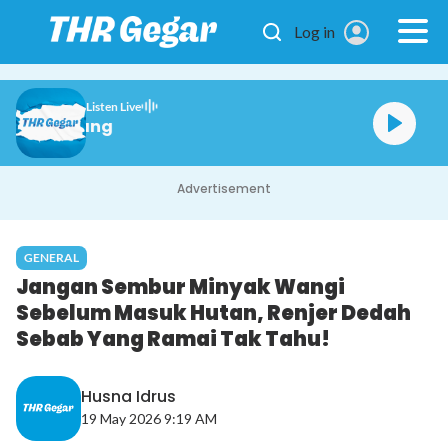
Skip to main content
Log in
Listen Live
Gegar Petang
Advertisement
GENERAL
Jangan Sembur Minyak Wangi
Sebelum Masuk Hutan, Renjer Dedah
Sebab Yang Ramai Tak Tahu!
Husna Idrus
19 May 2026 9:19 AM