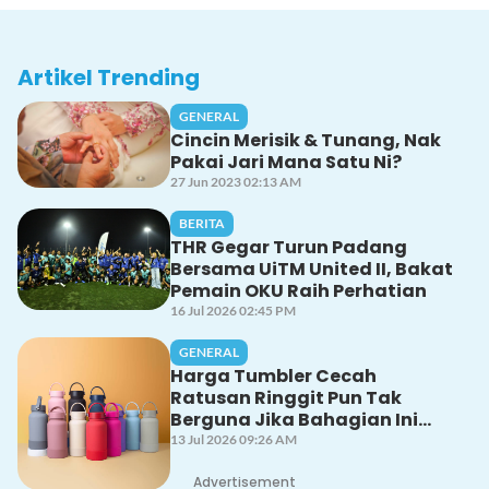
Artikel Trending
GENERAL
Cincin Merisik & Tunang, Nak
Pakai Jari Mana Satu Ni?
27 Jun 2023 02:13 AM
BERITA
THR Gegar Turun Padang
Bersama UiTM United II, Bakat
Pemain OKU Raih Perhatian
16 Jul 2026 02:45 PM
GENERAL
Harga Tumbler Cecah
Ratusan Ringgit Pun Tak
Berguna Jika Bahagian Ini
Tak Dicuci Dengan Betul!
13 Jul 2026 09:26 AM
Advertisement