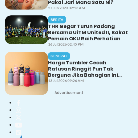
Pakai Jari Mana Satu Ni?
27 Jun 2023 02:13 AM
BERITA
THR Gegar Turun Padang
Bersama UiTM United II, Bakat
Pemain OKU Raih Perhatian
16 Jul 2026 02:45 PM
GENERAL
Harga Tumbler Cecah
Ratusan Ringgit Pun Tak
Berguna Jika Bahagian Ini
Tak Dicuci Dengan Betul!
13 Jul 2026 09:26 AM
Advertisement