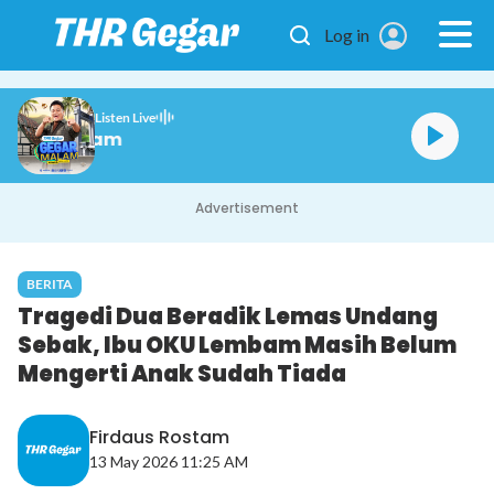
Skip to main content
Log in
Listen Live
Gegar Malam
Advertisement
BERITA
Tragedi Dua Beradik Lemas Undang
Sebak, Ibu OKU Lembam Masih Belum
Mengerti Anak Sudah Tiada
Firdaus Rostam
13 May 2026 11:25 AM