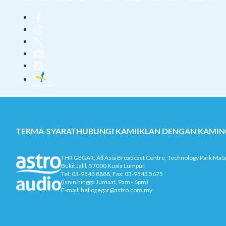
TERMA-SYARAT
HUBUNGI KAMI
IKLAN DENGAN KAMI
N
THR GEGAR, All Asia Broadcast Centre, Technology Park Mala
Bukit Jalil, 57000 Kuala Lumpur.
Tel: 03-9543 8888, Fax: 03-9543 5675
(Isnin hingga Jumaat, 9am - 6pm)
E-mail: hellogegar@astro.com.my