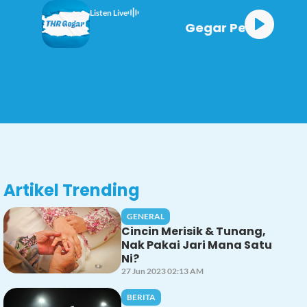
Listen Live
Gegar Pe
Artikel Trending
GENERAL
Cincin Merisik & Tunang,
Nak Pakai Jari Mana Satu
Ni?
27 Jun 2023 02:13 AM
BERITA