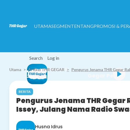
Skip to main content
UTAMA
SEGMEN
TENTANG
PROMOSI & PE
Search
Log in
Utama
Artikel THR GEGAR
Listen Live
Pengurus Jenama THR Gegar Raka
Gegar 
BERITA
Pengurus Jenama THR Gegar 
Issey, Julang Nama Radio Swa
Husna Idrus