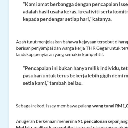
“Kami amat berbangga dengan pencapaian Issey 
adalah hasil usaha keras, kreativiti serta ko
kepada pendengar setiap hari,” katanya.
Azah turut menjelaskan bahawa kejayaan tersebut dihar
barisan penyampai dan warga kerja THR Gegar untuk ter
landskap penyiaran yang semakin kompetitif.
“Pencapaian ini bukan hanya milik individu, tet
pasukan untuk terus bekerja lebih gigih dem
setia kami,” tambah beliau.
Sebagai rekod, Issey membawa pulang
wang tunai RM1,0
Anugerah berkenaan menerima
91 pencalonan
sepanjang
Mei lalu
, melibatkan sembilan kategori utama merangkumi 