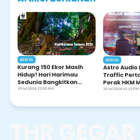
BERITA
BERITA
Kurang 150 Ekor Masih
Astro Audio
Hidup! Hari Harimau
Traffic Pert
Sedunia Bangkitkan
Perak HKM 
Kesedaran Selamatkan
29 Jul 2026 12:00 AM
2025, Bukti 
20 Jul 2026 02:13 PM
Harimau Malaya
Kualiti Kew
Radio
THR GEGA