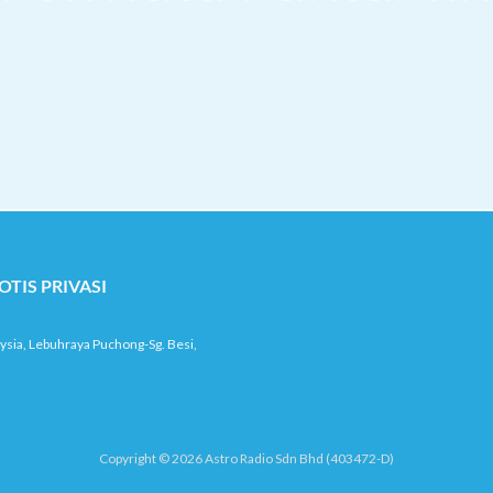
OTIS PRIVASI
ysia, Lebuhraya Puchong-Sg. Besi,
Copyright © 2026 Astro Radio Sdn Bhd (403472-D)