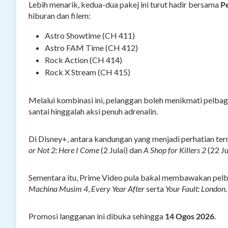
Lebih menarik, kedua-dua pakej ini turut hadir bersama
P
hiburan dan filem:
Astro Showtime (CH 411)
Astro FAM Time (CH 412)
Rock Action (CH 414)
Rock X Stream (CH 415)
Melalui kombinasi ini, pelanggan boleh menikmati pelbag
santai hinggalah aksi penuh adrenalin.
Di Disney+, antara kandungan yang menjadi perhatian t
or Not 2: Here I Come
(2 Julai) dan
A Shop for Killers 2
(22 Ju
Sementara itu, Prime Video pula bakal membawakan pelba
Machina Musim 4
,
Every Year After
serta
Your Fault: London
.
Promosi langganan ini dibuka sehingga
14 Ogos 2026
.