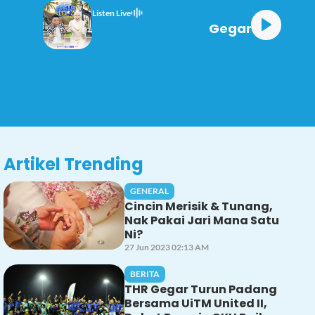
Listen Live
Gegar 10 - 3
Artikel Trending
GENERAL
Cincin Merisik & Tunang,
Nak Pakai Jari Mana Satu
Ni?
27 Jun 2023 02:13 AM
BERITA
THR Gegar Turun Padang
Bersama UiTM United II,