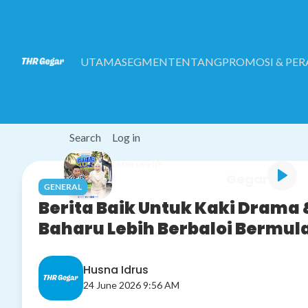
Skip to main content
UTAMA
SEGMEN
TENTANG
PROMOSI & PE
Search
Log in
Listen Live
Gegar 10 - 3
GENERAL
Berita Baik Untuk Kaki Drama
Baharu Lebih Berbaloi Bermul
Husna Idrus
24 June 2026 9:56 AM