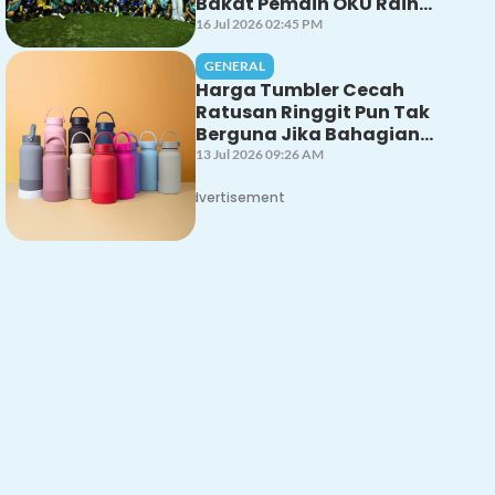
Bakat Pemain OKU Raih
Perhatian
16 Jul 2026 02:45 PM
GENERAL
Harga Tumbler Cecah
Ratusan Ringgit Pun Tak
Berguna Jika Bahagian
Ini Tak Dicuci Dengan
13 Jul 2026 09:26 AM
Betul!
Advertisement