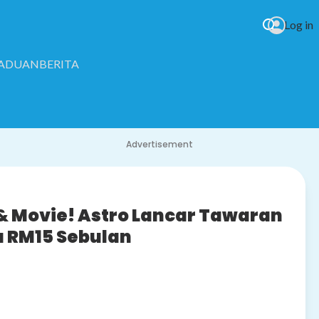
Log in
RADUAN
BERITA
Advertisement
 & Movie! Astro Lancar Tawaran
a RM15 Sebulan