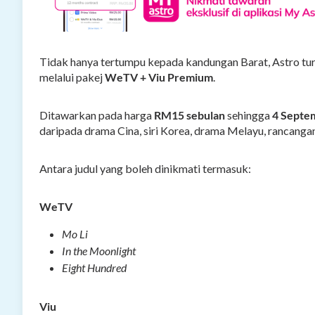
Tidak hanya tertumpu kepada kandungan Barat, Astro tu
melalui pakej
WeTV + Viu Premium
.
Ditawarkan pada harga
RM15 sebulan
sehingga
4 Septe
daripada drama Cina, siri Korea, drama Melayu, rancangan 
Antara judul yang boleh dinikmati termasuk:
WeTV
Mo Li
In the Moonlight
Eight Hundred
Viu