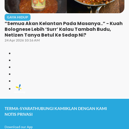
GAYA HIDUP
“Semua Akan Kelantan Pada Masanya..” - Kuah
Bolognese Lebih ‘Surr’ Kalau Tambah Budu,
Netizen Tanya Betul Ke Sedap Ni?
24 Apr 2026 10:16 AM
TERMA-SYARAT
HUBUNGI KAMI
IKLAN DENGAN KAMI
NOTIS PRIVASI
Download our App