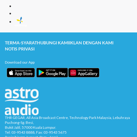
TERMA-SYARAT
HUBUNGI KAMI
IKLAN DENGAN KAMI
NOTIS PRIVASI
Download our App
THR GEGAR, All Asia Broadcast Centre, Technology Park Malaysia, Lebuhraya
Puchong-Sg. Besi,
Bukit Jalil, 57000 Kuala Lumpur.
Tel: 03-9543 8888, Fax: 03-9543 5675