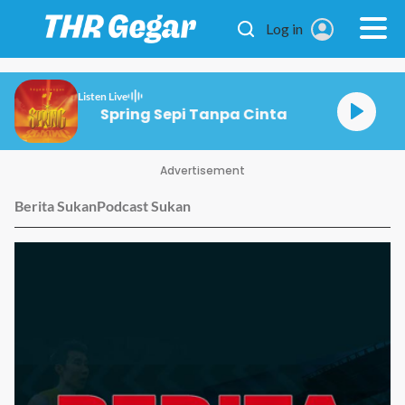
Skip to main content
Log in
Listen Live
Spring Sepi Tanpa Cinta
Advertisement
Berita Sukan
Podcast Sukan