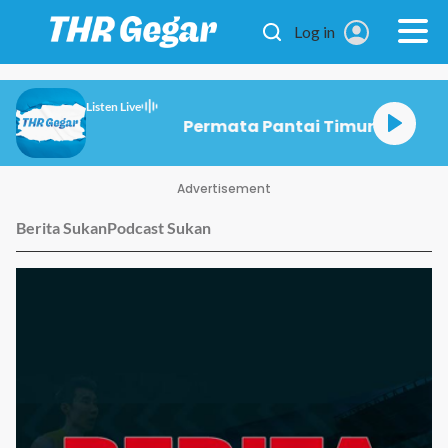
Skip to main content
Log in
Listen Live
Permata Pantai Timur
Advertisement
Berita Sukan
Podcast Sukan