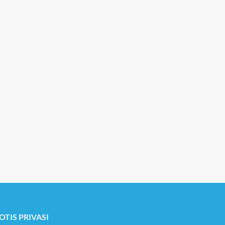
R
Permata Pantai Ti
OTIS PRIVASI