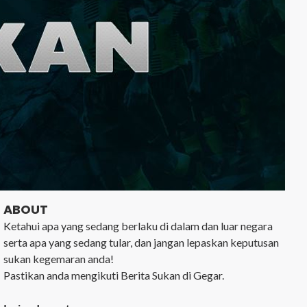
ABOUT
Ketahui apa yang sedang berlaku di dalam dan luar negara
serta apa yang sedang tular, dan jangan lepaskan keputusan
sukan kegemaran anda!
Pastikan anda mengikuti Berita Sukan di Gegar.