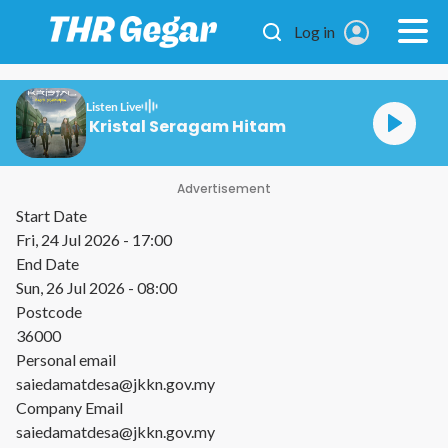
Skip to main content
Log in
Listen Live
Kristal Seragam Hitam
Advertisement
Start Date
Fri, 24 Jul 2026 - 17:00
End Date
Sun, 26 Jul 2026 - 08:00
Postcode
36000
Personal email
saiedamatdesa@jkkn.gov.my
Company Email
saiedamatdesa@jkkn.gov.my