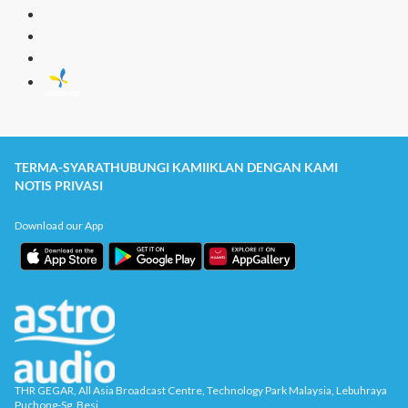
TERMA-SYARAT
HUBUNGI KAMI
IKLAN DENGAN KAMI
NOTIS PRIVASI
Download our App
THR GEGAR, All Asia Broadcast Centre, Technology Park Malaysia, Lebuhraya
Puchong-Sg. Besi,